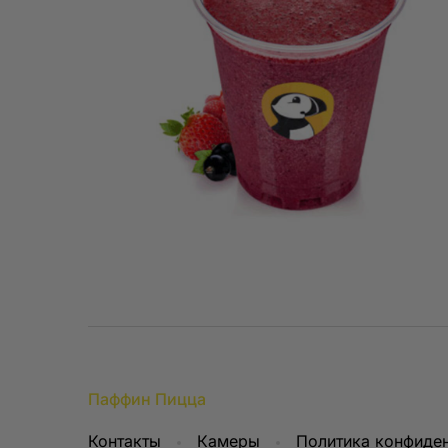
добавленные в ко
информации мы м
или разделы сайта
Кроме того, анали
взаимодействуют с
чтобы сделать се
Какие cookie мы 
Мы активно приме
посетителей. Это 
данных может осу
наших партнеров.
Можно ли отключ
Да, вы можете уп
необходимости от
некорректно — на
настройки. Чтобы 
Паффин Пицца
которые вы испол
вашего браузера.
Контакты
Камеры
Политика конфиде