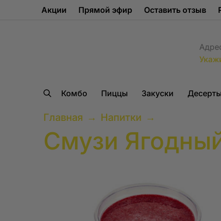
Акции
Прямой эфир
Оставить отзыв
Адре
Укаж
Комбо
Пиццы
Закуски
Десерт
Главная
→
Напитки
→
Смузи Ягодный 
Как и за
Зачем мы использ
Куда дос
Основная задача 
запоминать ваши д