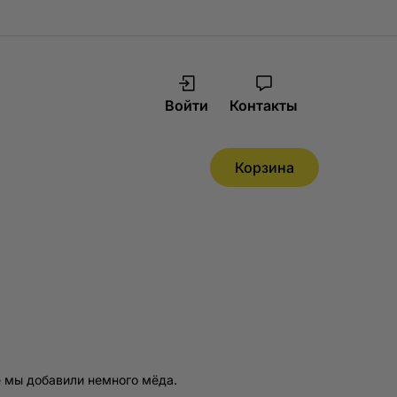
Войти
Контакты
Корзина
e
Самовывоз
о позволяет нам
 мы добавили немного мёда.
пример, все