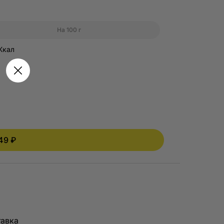
годаря этой
ывать те блюда
На 100 г
гости
Ккал
таем над тем,
поведении
виса. Сбор таких
чая инструменты
49 ₽
раузера и при
гут работать
нальные
 всех браузерах,
чном разделе
авка