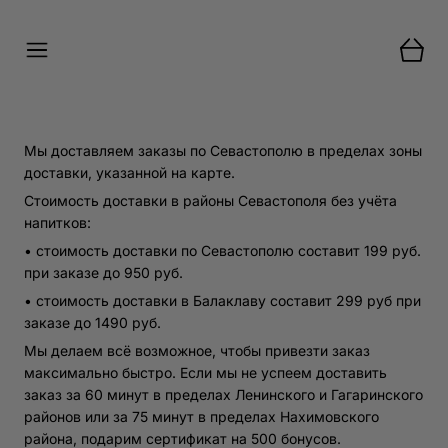
Куда доставить?
Как и зачем мы используем файлы
cookie
Доставка
Самовывоз
Зачем мы используем cookie?
Мы доставляем заказы по Севастополю в пределах зоны
Основная задача cookie — сохранять ваш цифровой след
доставки, указанной на карте.
во время посещения. Это позволяет нам запоминать
ваши действия и предпочтения, даже если вы не вошли в
Стоимость доставки в районы Севастополя без учёта
аккаунт. Например, все добавленные в корзину блюда
напитков:
останутся в ней до вашего следующего визита.
• стоимость доставки по Севастополю составит 199 руб.
Благодаря этой информации мы можем предлагать
при заказе до 950 руб.
персонализированные рекомендации — показывать те
• стоимость доставки в Балаклаву составит 299 руб при
блюда или разделы сайта, которые могут вас
заказе до 1490 руб.
действительно заинтересовать.
Мы делаем всё возможное, чтобы привезти заказ
Кроме того, анализ данных с помощью cookie помогает
максимально быстро. Если мы не успеем доставить
нам лучше понимать, как гости взаимодействуют с
заказ за 60 минут в пределах Ленинского и Гагаринского
сайтом. Мы видим, что удобно, а что можно улучшить, и
районов или за 75 минут в пределах Нахимовского
работаем над тем, чтобы сделать сервис максимально
района, подарим сертификат на 500 бонусов.