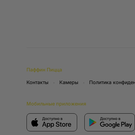
Да, вы можете уп
необходимости от
некорректно — на
настройки. Чтобы 
которые вы испол
вашего браузера.
Паффин Пицца
Контакты
Камеры
Политика конфиде
Мобильные приложения