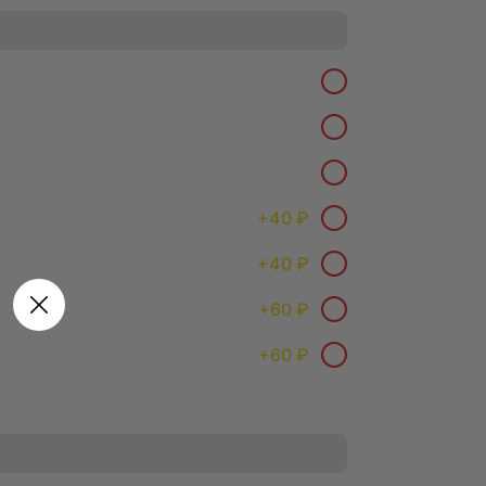
e
Самовывоз
о позволяет нам
пример, все
годаря этой
ывать те блюда
+
40 ₽
гости
+
40 ₽
таем над тем,
+
60 ₽
+
60 ₽
поведении
виса. Сбор таких
чая инструменты