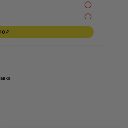
раузера и при
гут работать
нальные
 всех браузерах,
чном разделе
40 ₽
+
40 ₽
+
40 ₽
+
60 ₽
+
60 ₽
авка